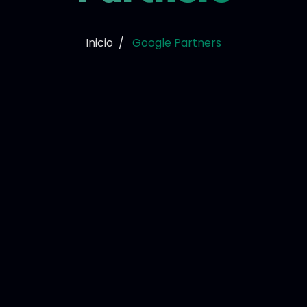
Inicio
Google Partners