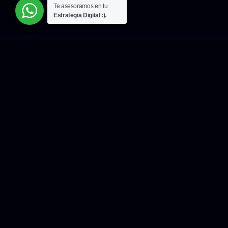
Te asesoramos en tu
Estrategia Digital :).
Sobre Nosotros
¡Conoce nuestro Blog!
Con más de 50 E-Books
Gratuitos.